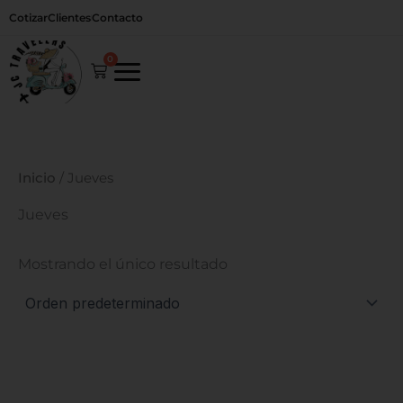
Ir
Cotizar
Clientes
Contacto
al
contenido
0
Carrito
Inicio
/ Jueves
Jueves
Mostrando el único resultado