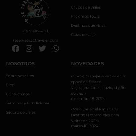
Grupos de viajes
Proximos Tours
Destinos que visitar
+1 917-689-4148
Guias de viaje
reservas@jctraveler.com
F
I
T
W
a
n
w
h
c
s
i
a
NOSOTROS
NOVEDADES
e
t
t
t
b
a
t
s
Sobre nosotros
«Como manejar el estres en la
epoca de fiestas:
o
g
e
a
Blog
Viajes,reuniones, navidad y fin
o
r
r
p
de año «
Contacténos
k
a
p
diciembre 18, 2024
Terminos y Condiciones
m
«Maldivas en el Radar: Los
Seguro de viajes
Destinos Imperdibles para
Visitar en 2024»
marzo 10, 2024