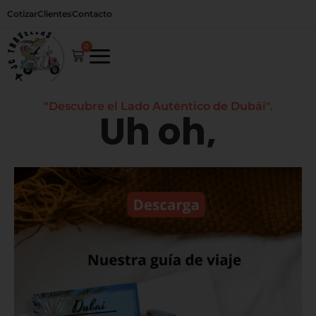
Ir
Cotizar
Clientes
Contacto
al
contenido
0
Carrito
"Descubre el Lado Auténtico de Dubái".