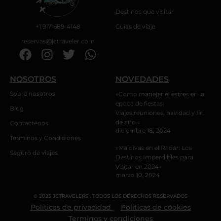
Destinos que visitar
+1 917-689-4148
Guias de viaje
reservas@jctraveler.com
F
I
T
W
a
n
w
h
c
s
i
a
NOSOTROS
NOVEDADES
e
t
t
t
Sobre nosotros
«Como manejar el estres en la
b
a
t
s
epoca de fiestas:
Blog
o
g
e
a
Viajes,reuniones, navidad y fin
o
r
r
p
de año «
Contacténos
diciembre 18, 2024
k
a
p
Terminos y Condiciones
m
«Maldivas en el Radar: Los
Seguro de viajes
Destinos Imperdibles para
Visitar en 2024»
marzo 10, 2024
© 2025 JCTRAVELERS . TODOS LOS DERECHOS RESERVADOS
Políticas de privacidad
Políticas de cookies
Terminos y condiciones