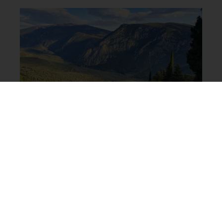
El Oráculo de Delfos: Un Misterio Ancestral
Revelado
Fecha:
febrero 9, 2024
Comentarios:
0
Entre las montañas de Grecia, en un enclave
sagrado rodeado de majestuosos paisajes, se