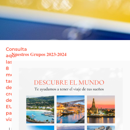
Consulta
Nuestros Grupos 2023-2024
aquí
las
8
mejores
tarjetas
de
crédito
de
EU
para
viajeros
Una