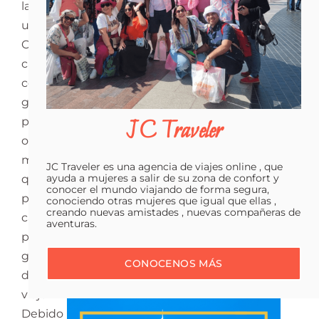
la
usas.
Con
cada
compra
ganas
puntos
JC Traveler
o
millas
JC Traveler es una agencia de viajes online , que
que
ayuda a mujeres a salir de su zona de confort y
conocer el mundo viajando de forma segura,
puedes
conociendo otras mujeres que igual que ellas ,
creando nuevas amistades , nuevas compañeras de
canjear
aventuras.
por
gastos
CONOCENOS MÁS
de
viaje.
Debido