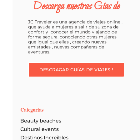
Descarga nuestras Gías de
e
s
JC Traveler es una agencia de viajes online ,
p
que ayuda a mujeres a salir de su zona de
confort y conocer el mundo viajando de
í
forma segura, conociendo otras mujeres
r
que igual que ellas , creando nuevas
amistades , nuevas compañeras de
i
aventuras.
t
u
DESCRAGAR GUÍAS DE VIAJES !
i
n
q
u
Categorias
i
Beauty beaches
e
Cultural events
t
Destinos Increibles