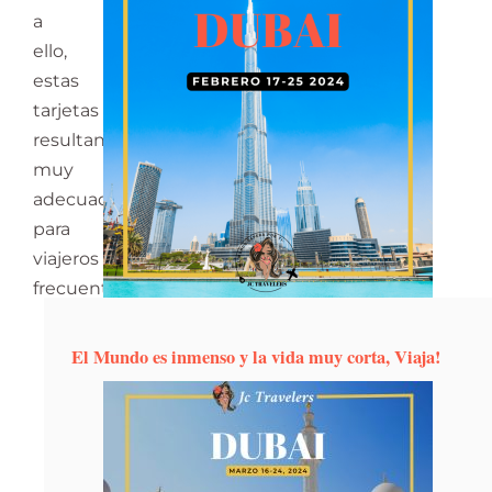
a
ello,
estas
tarjetas
resultan
muy
adecuadas
para
viajeros
frecuentes.
El Mundo es inmenso y la vida muy corta, Viaja!
S
i