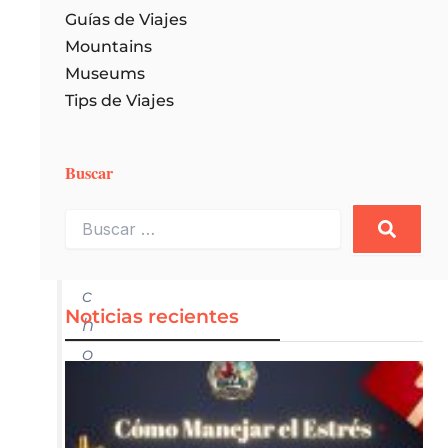
o
Guías de Viajes
o
Mountains
v
Museums
i
Tips de Viajes
a
j
Buscar
a
s
Buscar
…
m
u
c
Noticias recientes
h
o
p
o
r