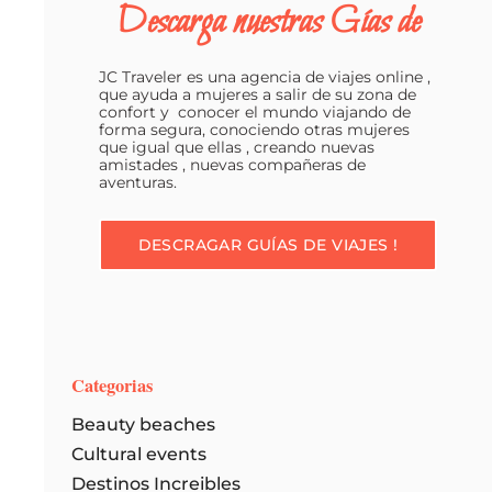
Descarga nuestras Gías de
vida
y
disfrutar
JC Traveler es una agencia de viajes online ,
que ayuda a mujeres a salir de su zona de
de
confort y conocer el mundo viajando de
forma segura, conociendo otras mujeres
nuevas
que igual que ellas , creando nuevas
experiencias,
amistades , nuevas compañeras de
aventuras.
no
dudes
DESCRAGAR GUÍAS DE VIAJES !
en
hacer
las
maletas
y
Categorias
salir
Beauty beaches
a
Cultural events
explorar
Destinos Increibles
el