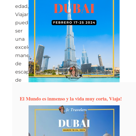
edad,
Viajar
puede
ser
una
excelente
manera
de
escapar
de
la
rutina
El Mundo es inmenso y la vida muy corta, Viaja!
diaria,
mantenerse
activo,
mejorar