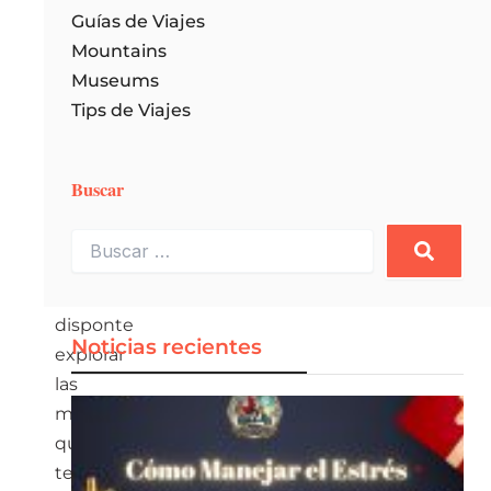
Guías de Viajes
mundo.
Mountains
Atrevete
Museums
a
Tips de Viajes
salir
del
confort
Buscar
de
Buscar
tu
…
hogar
y
disponte
Noticias recientes
explorar
las
maravillas
que
te