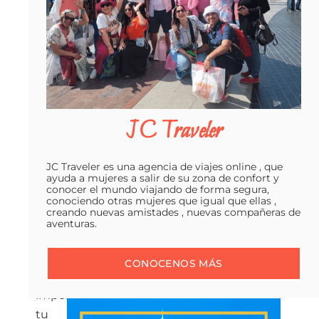
buscan
explorar
el
mundo,
la
verdad
es
JC Traveler
que
viajar
JC Traveler es una agencia de viajes online , que
no
ayuda a mujeres a salir de su zona de confort y
conocer el mundo viajando de forma segura,
tiene
conociendo otras mujeres que igual que ellas ,
creando nuevas amistades , nuevas compañeras de
edad.
aventuras.
CONOCENOS MÁS
No
importa
tu