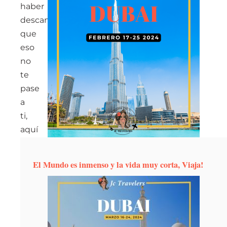
haber
descansado. Para
que
eso
no
te
pase
a
ti,
aquí
tienes
algunos
El Mundo es inmenso y la vida muy corta, Viaja!
consejos
para
desconectar
durante
tus