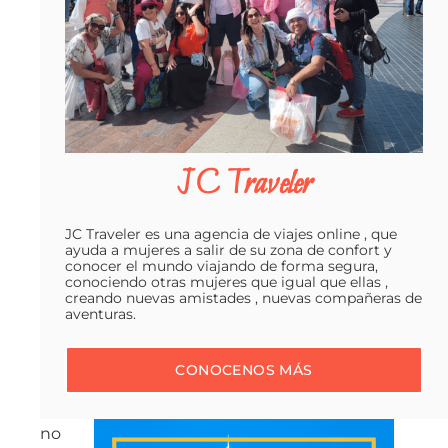
frecuencia
las
personas
regresan
a
sus
rutinas
JC Traveler
normales
con
JC Traveler es una agencia de viajes online , que
más
ayuda a mujeres a salir de su zona de confort y
conocer el mundo viajando de forma segura,
estrés
conociendo otras mujeres que igual que ellas ,
o
creando nuevas amistades , nuevas compañeras de
aventuras.
con
la
CONOCENOS MÁS
sensación
de
no