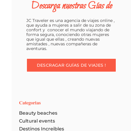
Descarga nuestras Gías de
vacaciones. El
peso
de
JC Traveler es una agencia de viajes online ,
que ayuda a mujeres a salir de su zona de
la
confort y conocer el mundo viajando de
rutina
forma segura, conociendo otras mujeres
que igual que ellas , creando nuevas
diaria
amistades , nuevas compañeras de
aventuras.
y
estar
DESCRAGAR GUÍAS DE VIAJES !
acostumbrado
a
tener
preocupaciones
relacionadas
Categorias
con
Beauty beaches
el
Cultural events
trabajo
Destinos Increibles
puede