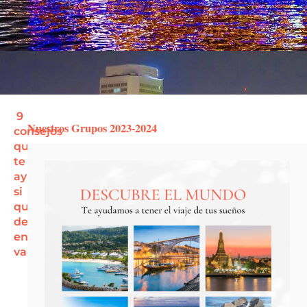
9
Nuestros Grupos 2023-2024
consejos
que
te
ayudarán
si
quieres
desconectar
en
vacaciones
Las
vacaciones