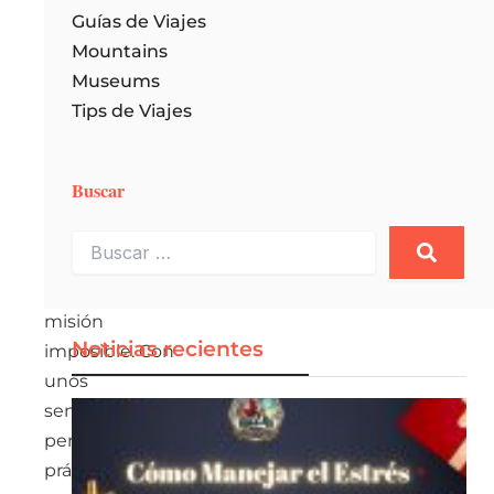
Guías de Viajes
superar
Mountains
tu
Museums
necesidad
Tips de Viajes
de
disfrutar.
Buscar
Por
suerte,
Buscar
…
no
es
misión
Noticias recientes
imposible. Con
unos
sencillos
pero
prácticos